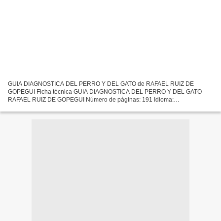
GUIA DIAGNOSTICA DEL PERRO Y DEL GATO de RAFAEL RUIZ DE
GOPEGUI Ficha técnica GUIA DIAGNOSTICA DEL PERRO Y DEL GATO
RAFAEL RUIZ DE GOPEGUI Número de páginas: 191 Idioma:
CASTELLANO Formatos: Pdf, ePub, MOBI, FB2 ISBN: 9788493163686
Editorial: CONSULTA...