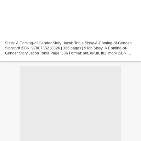
Sissy: A Coming-of-Gender Story. Jacob Tobia Sissy-A-Coming-of-Gender-
Story.pdf ISBN: 9780735218826 | 336 pages | 9 Mb Sissy: A Coming-of-
Gender Story Jacob Tobia Page: 336 Format: pdf, ePub, fb2, mobi ISBN:
9780735218826 Publisher: Penguin Publishing...