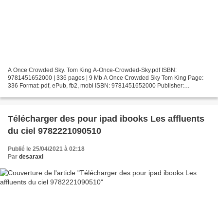
A Once Crowded Sky. Tom King A-Once-Crowded-Sky.pdf ISBN:
9781451652000 | 336 pages | 9 Mb A Once Crowded Sky Tom King Page:
336 Format: pdf, ePub, fb2, mobi ISBN: 9781451652000 Publisher:
Touchstone Download A Once Crowded Sky Free ebooks download in...
Télécharger des pour ipad ibooks Les affluents
du ciel 9782221090510
Publié le 25/04/2021 à 02:18
Par
desaraxi