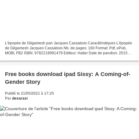
L'épopée de Gilgamesh pan Jacques Cassabois Caractéristiques L'épopée
de Gilgamesh Jacques Cassabois Nb. de pages: 160 Format: Pdf, ePub,
MOBI, FB2 ISBN: 9782218991479 Editeur: Hatier Date de parution: 2015
Télécharger eBook gratuit Pdf e books télécharger...
Free books download ipad Sissy: A Coming-of-
Gender Story
Publié le 21/05/2021 à 17:25
Par
desaraxi