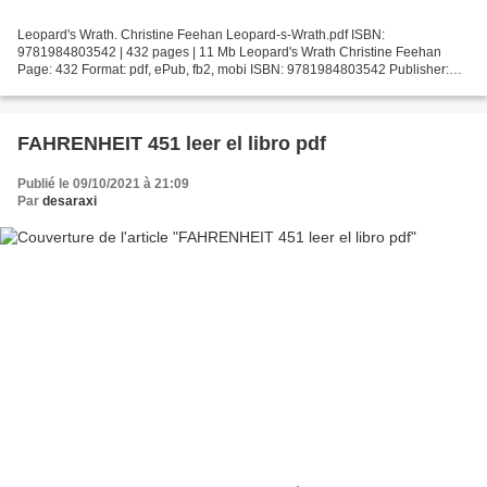
Leopard's Wrath. Christine Feehan Leopard-s-Wrath.pdf ISBN:
9781984803542 | 432 pages | 11 Mb Leopard's Wrath Christine Feehan
Page: 432 Format: pdf, ePub, fb2, mobi ISBN: 9781984803542 Publisher:
Penguin Publishing Group Download Leopard's Wrath Free...
FAHRENHEIT 451 leer el libro pdf
Publié le 09/10/2021 à 21:09
Par
desaraxi