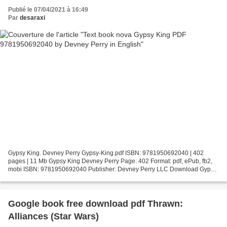
Publié le 07/04/2021 à 16:49
Par
desaraxi
Gypsy King. Devney Perry Gypsy-King.pdf ISBN: 9781950692040 | 402
pages | 11 Mb Gypsy King Devney Perry Page: 402 Format: pdf, ePub, fb2,
mobi ISBN: 9781950692040 Publisher: Devney Perry LLC Download Gypsy
King Text book nova Gypsy King PDF 9781950692040...
Google book free download pdf Thrawn:
Alliances (Star Wars)