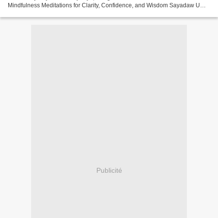
Mindfulness Meditations for Clarity, Confidence, and Wisdom Sayadaw U
Tejaniya, Doug McGill Page: 152 Format: pdf, ePub,...
Publicité