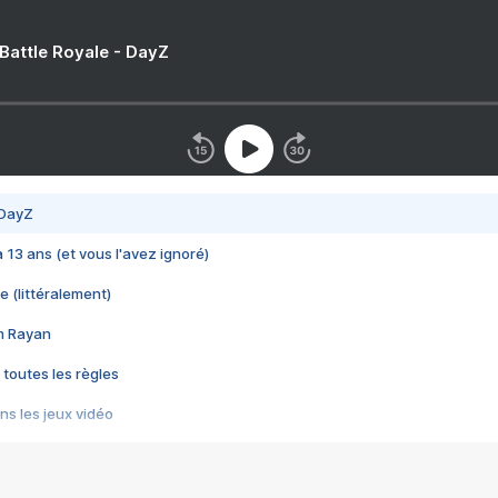
 Battle Royale - DayZ
 DayZ
 a 13 ans (et vous l'avez ignoré)
e (littéralement)
im Rayan
 toutes les règles
s les jeux vidéo
us choquant de Rockstar ? - Le scandale BULLY
e plus moche de Steam