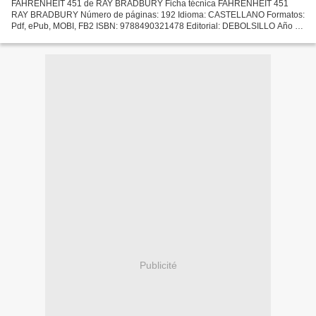
FAHRENHEIT 451 de RAY BRADBURY Ficha técnica FAHRENHEIT 451
RAY BRADBURY Número de páginas: 192 Idioma: CASTELLANO Formatos:
Pdf, ePub, MOBI, FB2 ISBN: 9788490321478 Editorial: DEBOLSILLO Año de
edición: 2016 Descargar eBook gratis Descargas gratuitas...
Publicité