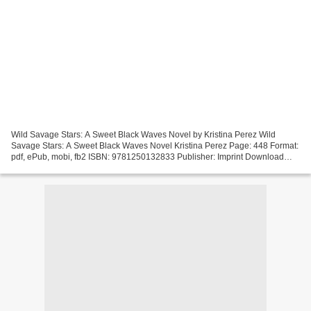
Wild Savage Stars: A Sweet Black Waves Novel by Kristina Perez Wild
Savage Stars: A Sweet Black Waves Novel Kristina Perez Page: 448 Format:
pdf, ePub, mobi, fb2 ISBN: 9781250132833 Publisher: Imprint Download
Wild Savage Stars: A Sweet Black Waves Novel...