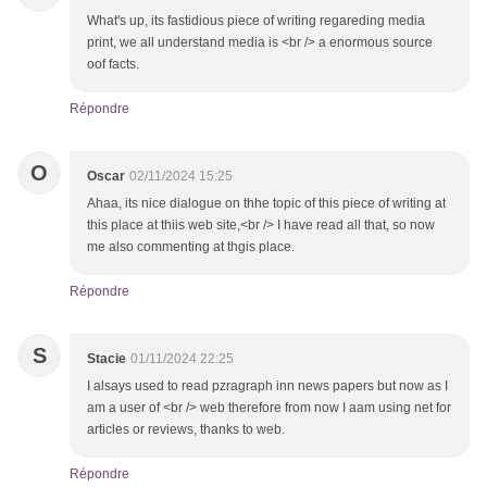
What's up, its fastidious piece of writing regareding media
print, we all understand media is <br /> a enormous source
oof facts.
Répondre
O
Oscar
02/11/2024 15:25
Ahaa, its nice dialogue on thhe topic of this piece of writing at
this place at thiis web site,<br /> I have read all that, so now
me also commenting at thgis place.
Répondre
S
Stacie
01/11/2024 22:25
I alsays used to read pzragraph inn news papers but now as I
am a user of <br /> web therefore from now I aam using net for
articles or reviews, thanks to web.
Répondre