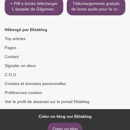
< Pdf e books télécharger
Téléchargements gratuits
L'épopée de Gilgamesh
de livres audio pour le coin
9782218991479 en francais
Géopolitique des
MOBI RTF ePub
investissements marocains
en Afrique - Entre intérêt
Hébergé par Eklablog
économique et usage
politique in French >
Top articles
Pages
Contact
Signaler un abus
C.G.U.
Cookies et données personnelles
Préférences cookies
Voir le profil de desaraxi sur le portail Eklablog
Créer un blog sur Eklablog
Créer un blog