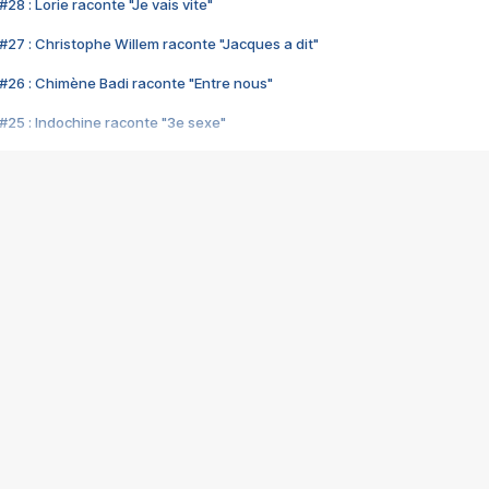
28 : Lorie raconte "Je vais vite"
#27 : Christophe Willem raconte "Jacques a dit"
#26 : Chimène Badi raconte "Entre nous"
#25 : Indochine raconte "3e sexe"
#24 : Zaho raconte "C'est chelou"
#23 : Patrick Bruel raconte "Au café des délices"
#22 : Kyo raconte "Le chemin"
#21 : Nolwenn Leroy raconte "Cassé"
#20 : Patrick Hernandez raconte "Born to be alive"
#19 : Lorie raconte "Près de moi"
#18 : Michael Jones raconte "A nos actes manqués" (avec Jean-Jacque
#17 : Khaled raconte "Aïcha"
#16 : Corneille raconte "Parce qu'on vient de loin"