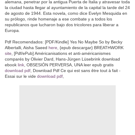
alemana, penetrar por la antigua Puerta de Italia y atravesar toda
la ciudad hasta llegar al ayuntamiento de la capital la tarde del 24
de agosto de 1944. Esta novela, como dice Evelyn Mesquida en
su prólogo, rinde homenaje a ese combate y a todos los
republicanos que lucharon bajo dos tricolores para liberar a
Europa.
Pdf Recomendados: [PDF/Kindle] Yes No Maybe So by Becky
Albertalli, Aisha Saeed
here
, {epub descargar} BREATHWORK
site
, [Pdf/ePub] Américanisations et anti-américanismes
comparés by Olivier Dard, Hans-Jürgen Lüsebrink download
ebook
link
, OBSESIÓN PERVERSA, UNA leer epub gratis
download pdf
, Download Pdf Ce qui est sans être tout à fait -
Essai sur le vide
download pdf
,