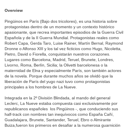
Overview
Pingüinos en París (Bajo dos tricolores), es una historia sobre
protagonistas dentro de un momento y un contexto histórico
apasionante, que recrea importantes episodios de la Guerra Civil
Española y de la II Guerra Mundial. Protagonistas reales como
Robert Capa, Gerda Taro, Luise Rainer, Martín Bernal, Raymond
Dronne o Alfonso XIII y los tal vez ficticios como Hugo, Nicoletta,
Pietro, David o Fiorella, conquistarán nuestros corazones.
Lugares como Barcelona, Madrid, Teruel, Brunete, Londres,
Livorno, Roma, Berlín, Sicilia; la Olivetti barcelonesa o la
maternidad de Elna y especialmente París, son también actores
de la novela. Porque durante muchos años se olvidó que la
liberación de París del yugo nazi tuvo como protagonistas
principales a los hombres de La Nueve.
Integrada en la 2º División Blindada, al mando del general
Leclerc, La Nueve estaba compuesta casi exclusivamente por
republicanos españoles  los Pingüinos -, que conduciendo sus
half-track con nombres tan inequívocos como España Cañí,
Guadalajara, Brunete, Santander, Teruel, Ebro o Almirante
Buiza,fueron los primeros en desafiar a la numerosa guarnición