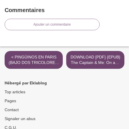
Commentaires
Ajouter un commentaire
< PINGÜINOS EN PARIS
DOWNLOAD [PDF] {EPUB}
(BAJO DOS TRICOLORES)
The Captain & Me: On and
leer el libro pdf
Off the Field with Thurman
Munson >
Hébergé par Eklablog
Top articles
Pages
Contact
Signaler un abus
C.G.U.