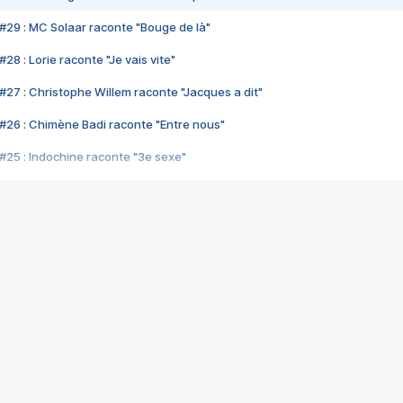
#29 : MC Solaar raconte "Bouge de là"
28 : Lorie raconte "Je vais vite"
#27 : Christophe Willem raconte "Jacques a dit"
#26 : Chimène Badi raconte "Entre nous"
#25 : Indochine raconte "3e sexe"
#24 : Zaho raconte "C'est chelou"
#23 : Patrick Bruel raconte "Au café des délices"
#22 : Kyo raconte "Le chemin"
#21 : Nolwenn Leroy raconte "Cassé"
#20 : Patrick Hernandez raconte "Born to be alive"
#19 : Lorie raconte "Près de moi"
#18 : Michael Jones raconte "A nos actes manqués" (avec Jean-Jacque